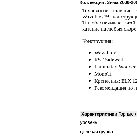
Коллекция: Зима 2008-20
Технологии, ставшие 
WaveFlex
™, конструк
Ti
и
обеспечивают этой
катание на любых скоро
Конструкция
:
WaveFlex
RST Sidewall
Laminated Woodco
MonoTi
Крепления:
ELX
1
Рекомендация по п
Характеристики
Горные л
уровень
целевая группа