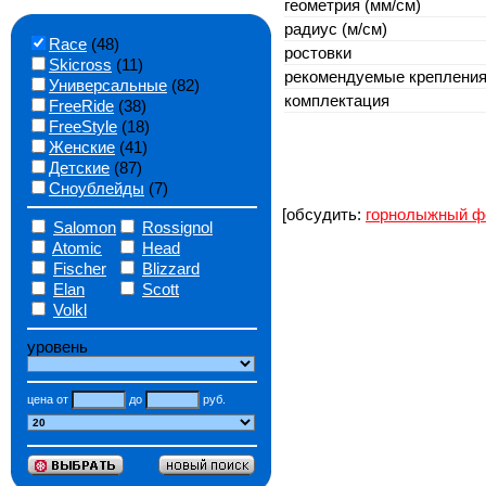
геометрия (мм/см)
радиус (м/см)
Race
(48)
ростовки
Skicross
(11)
рекомендуемые креплени
Универсальные
(82)
комплектация
FreeRide
(38)
FreeStyle
(18)
Женские
(41)
Детские
(87)
Сноублейды
(7)
[обсудить:
горнолыжный ф
Salomon
Rossignol
Atomic
Head
Fischer
Blizzard
Elan
Scott
Volkl
уровень
цена от
до
руб.