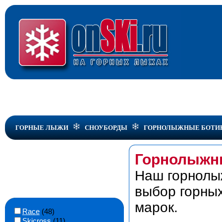
ГОРНЫЕ ЛЫЖИ
СНОУБОРДЫ
ГОРНОЛЫЖНЫЕ БОТИ
Горнолыжны
Наш горнолы
выбор горных
марок.
Race
(48)
Skicross
(11)