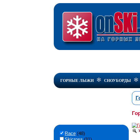
ГОРНЫЕ ЛЫЖИ
СНОУБОРДЫ
Г
Го
Race
(48)
Skicross
(11)