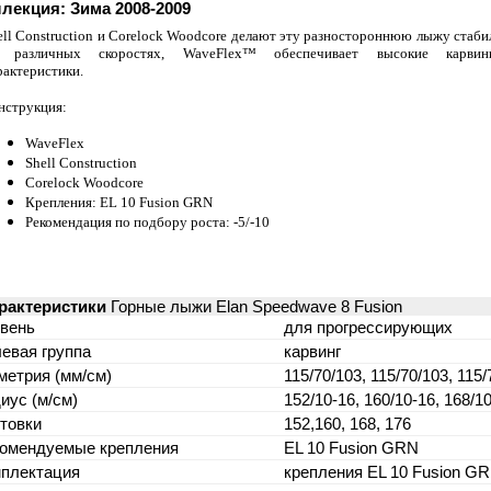
лекция: Зима 2008-2009
ll
Construction
и
Corelock
Woodcore
делают эту разностороннюю лыжу стаби
 различных скоростях,
WaveFlex
™ обеспечивает высокие карвин
рактеристики.
нструкция
:
WaveFlex
Shell Construction
Corelock Woodcore
Крепления:
EL
10
Fusion
GRN
Рекомендация по подбору роста: -5/-10
рактеристики
Горные лыжи Elan Speedwave 8 Fusion
вень
для прогрессирующих
евая группа
карвинг
метрия (мм/см)
115/70/103, 115/70/103, 115/
иус (м/см)
152/10-16, 160/10-16, 168/1
товки
152,160, 168, 176
комендуемые крепления
EL 10 Fusion GRN
мплектация
крепления EL 10 Fusion G