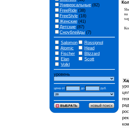
Кол
Универсальные
(82)
She
FreeRide
(38)
на
FreeStyle
(18)
ха
Женские
(41)
Детские
(87)
Ко
Сноублейды
(7)
Salomon
Rossignol
Atomic
Head
Fischer
Blizzard
Elan
Scott
Volkl
уровень
Ха
уро
цена от
до
руб.
цел
гео
рад
рос
ре
ко