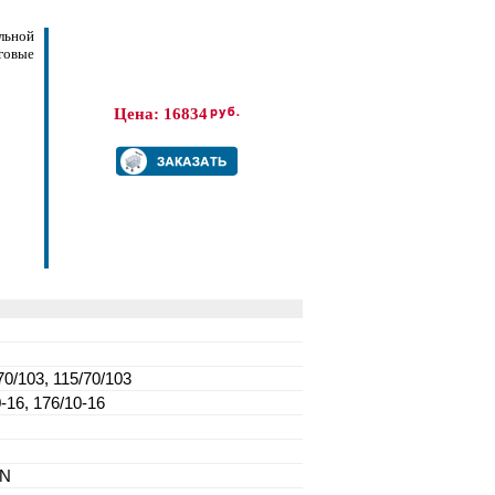
льной
говые
Цена: 16834
70/103, 115/70/103
0-16, 176/10-16
RN