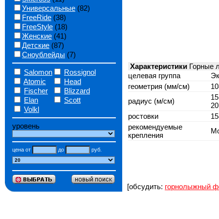
Универсальные
(82)
FreeRide
(38)
FreeStyle
(18)
Женские
(41)
Детские
(87)
Сноублейды
(7)
Характеристики
Горные л
Salomon
Rossignol
целевая группа
Эк
Atomic
Head
геометрия (мм/см)
10
Fischer
Blizzard
15
Elan
Scott
радиус (м/см)
20
Volkl
ростовки
15
уровень
рекомендуемые
Mo
крепления
цена от
до
руб.
[обсудить:
горнолыжный ф